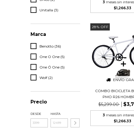
3
meses sin intere
$1,266.33
Unitalla (3)
28
%
OFF
Marca
Benotto (36)
One O One (5)
One Ó One (5)
Wolf (2)
ENVÍO GRA
COMBO BICICLETA 
PMO R26 HOMBRE
Precio
$3,
$5,299.00
DESDE
HASTA
3
meses sin intere
$1,266.33