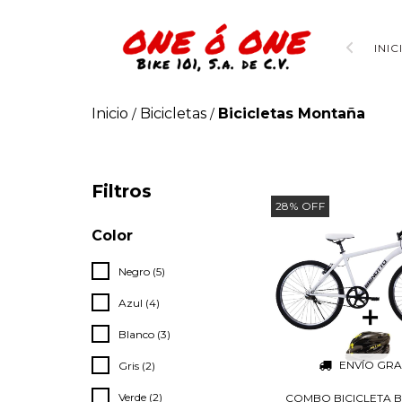
INIC
Inicio
Bicicletas
Bicicletas Montaña
/
/
Filtros
28
%
OFF
Color
Negro (5)
Azul (4)
Blanco (3)
ENVÍO GRA
Gris (2)
Verde (2)
COMBO BICICLETA 