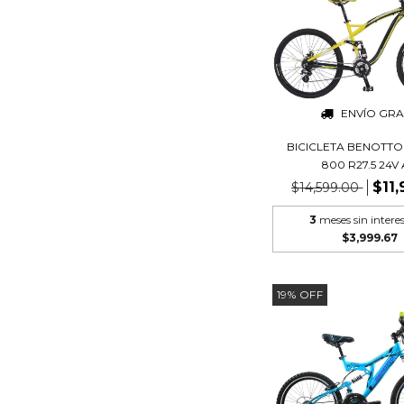
ENVÍO GRA
BICICLETA BENOTTO
800 R27.5 24V A
$11
$14,599.00
3
meses sin intere
$3,999.67
19
%
OFF