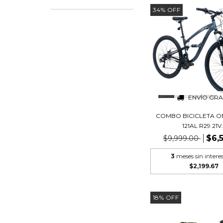
34
%
OFF
ENVÍO GRA
COMBO BICICLETA O
121AL R29 21V.
$6,
$9,999.00
3
meses sin intere
$2,199.67
18
%
OFF