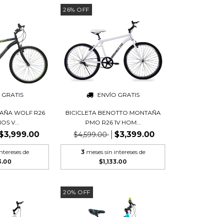
26
%
OFF
 GRATIS
ENVÍO GRATIS
TAÑA WOLF R26
BICICLETA BENOTTO MONTAÑA
OS V...
PMO R26 1V HOM...
$3,999.00
$3,399.00
$4,599.00
ntereses de
3
meses sin intereses de
3.00
$1,133.00
20
%
OFF