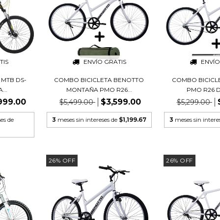
TIS
ENVÍO GRATIS
ENVÍO
 MTB DS-
COMBO BICICLETA BENOTTO
COMBO BICICL
...
MONTAÑA PMO R26...
PMO R26 D 
,999.00
$3,599.00
$5,499.00
$5,299.00
ses de
3
meses sin intereses de
$1,199.67
3
meses sin intere
26
%
OFF
26
%
OFF