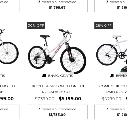
ses de
3
meses sin intereses de
3
meses sin i
$1,799.67
$1,26
30
%
OFF
28
%
OFF
TIS
ENVÍO GRATIS
ENVÍO
BENOTTO
BICICLETA MTB ONE O ONE 171
COMBO BICICL
 1...
RODADA 26 CO...
PMO R26 1V
799.00
$5,199.00
$7,399.00
$5,299.00
ses de
3
meses sin intereses de
3
meses sin i
$1,733.00
$1,26