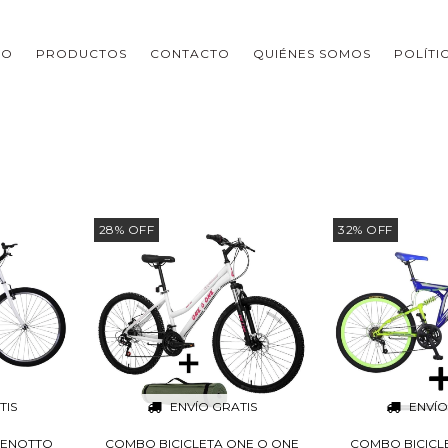
IO
PRODUCTOS
CONTACTO
QUIÉNES SOMOS
POLÍTI
28
%
OFF
32
%
OFF
TIS
ENVÍO GRATIS
ENVÍO
BENOTTO
COMBO BICICLETA ONE O ONE
COMBO BICICL