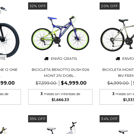
32
%
OFF
20
%
OFF
TIS
ENVÍO GRATIS
ENVÍO
NE O ONE
BICICLETA BENOTTO RUSH R26
BICICLETA MON
..
MONT 21V DOBL...
18V FREN
599.00
$4,999.00
$7,399.00
$4,999.00
ses de
3
meses sin intereses de
3
meses sin i
$1,666.33
$1,33
35
%
OFF
34
%
OFF