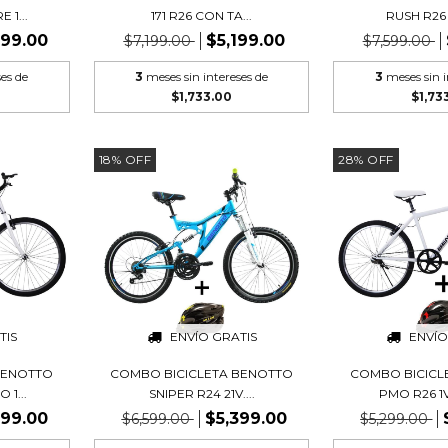
 1...
171 R26 CON TA...
RUSH R26 2
799.00
$5,199.00
$7,199.00
$7,599.00
ses de
3
meses sin intereses de
3
meses sin i
$1,733.00
$1,73
18
%
OFF
28
%
OFF
TIS
ENVÍO GRATIS
ENVÍO
BENOTTO
COMBO BICICLETA BENOTTO
COMBO BICICL
1...
SNIPER R24 21V....
PMO R26 1V
799.00
$5,399.00
$6,599.00
$5,299.00