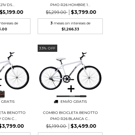
1V DS...
PMO R26 HOMBRE 1...
$5,199.00
$3,799.00
$5,299.00
ntereses de
3
meses sin intereses de
3.00
$1,266.33
33
%
OFF
 GRATIS
ENVÍO GRATIS
ETA BENOTTO
COMBO BICICLETA BENOTTO
 CON C...
PMO R26 BLANCA C...
$3,799.00
$3,499.00
$5,199.00