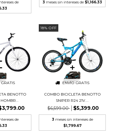
ntereses de
3
meses sin intereses de
$1,166.33
6.33
18
%
OFF
 GRATIS
ENVÍO GRATIS
ETA BENOTTO
COMBO BICICLETA BENOTTO
 HOMBR...
SNIPER R24 21V....
$3,799.00
$5,399.00
$6,599.00
ntereses de
3
meses sin intereses de
6.33
$1,799.67