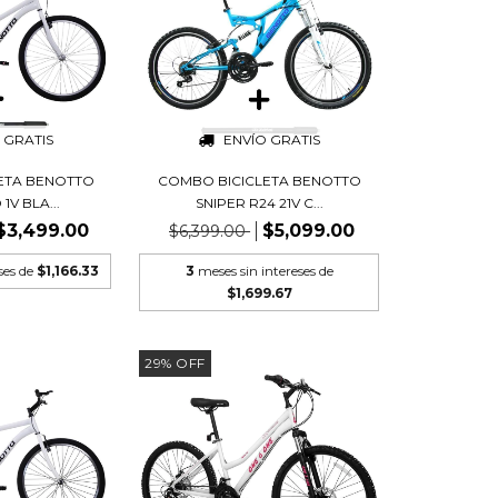
 GRATIS
ENVÍO GRATIS
ETA BENOTTO
COMBO BICICLETA BENOTTO
1V BLA...
SNIPER R24 21V C...
$3,499.00
$5,099.00
$6,399.00
ses de
$1,166.33
3
meses sin intereses de
$1,699.67
29
%
OFF