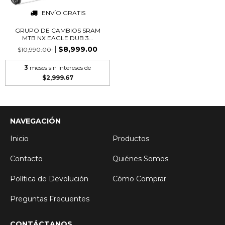
ENVÍO GRATIS
GRUPO DE CAMBIOS SRAM
MTB NX EAGLE DUB 3...
$8,999.00
$10,990.00
3
meses sin intereses de
$2,999.67
NAVEGACIÓN
Inicio
Productos
Contacto
Quiénes Somos
Política de Devolución
Cómo Comprar
Preguntas Frecuentes
CONTÁCTANOS